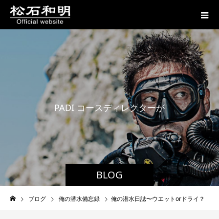
P
A
D
I
コ
ー
ス
デ
ィ
レ
ク
タ
ー
が
贈
る
BLOG
ブログ
俺の潜水備忘録
俺の潜水日誌〜ウエットorドライ？