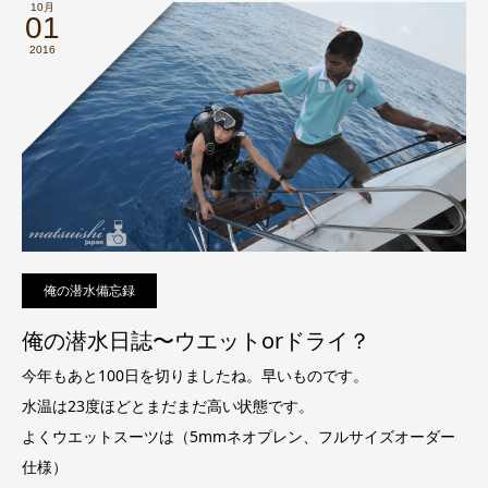
10月
01
2016
俺の潜水備忘録
俺の潜水日誌〜ウエットorドライ？
今年もあと100日を切りましたね。早いものです。
水温は23度ほどとまだまだ高い状態です。
よくウエットスーツは（5mmネオプレン、フルサイズオーダー
仕様）