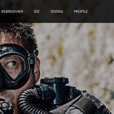
REBREATHER
IDC
DIVING
PROFILE
贈
る