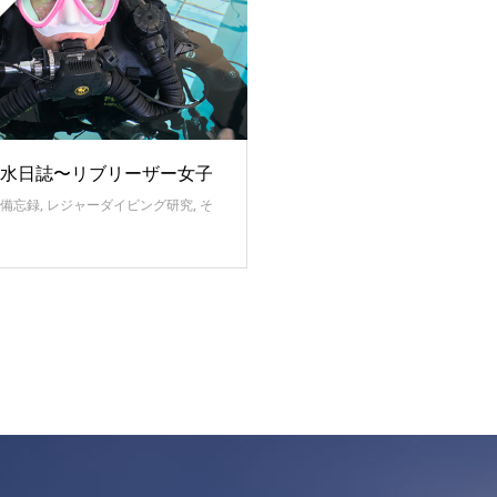
水日誌〜リブリーザー女子
備忘録
,
レジャーダイビング研究
,
そ