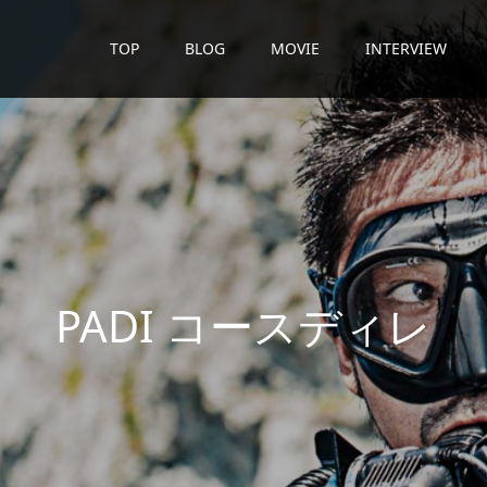
TOP
BLOG
MOVIE
INTERVIEW
D
I
コ
ー
ス
デ
ィ
レ
ク
タ
ー
が