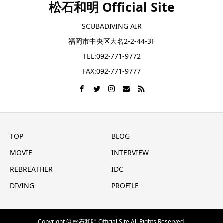
松石和明 Official Site
SCUBADIVING AIR
福岡市中央区大名2-2-44-3F
TEL:092-771-9772
FAX:092-771-9777
TOP
BLOG
MOVIE
INTERVIEW
REBREATHER
IDC
DIVING
PROFILE
Copyright © 松石和明 Official Site All Rights Reserved.