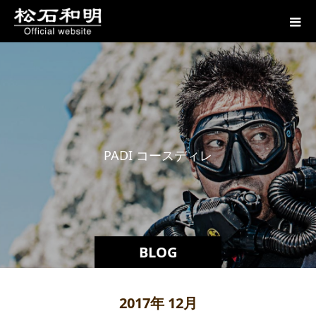
P
A
D
I
コ
ー
ス
デ
ィ
レ
ク
タ
BLOG
2017年 12月