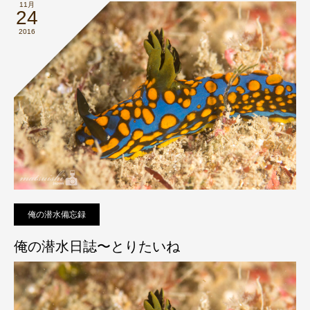
11月
24
2016
俺の潜水備忘録
俺の潜水日誌〜とりたいね