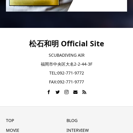
松石和明 Official Site
SCUBADIVING AIR
福岡市中央区大名2-2-44-3F
TEL:092-771-9772
FAX:092-771-9777
TOP
BLOG
MOVIE
INTERVIEW