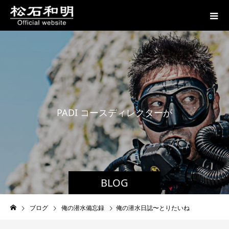
P
A
D
I
コ
ー
ス
デ
ィ
レ
ク
タ
ー
が
贈
る
BLOG
ブログ
俺の潜水備忘録
俺の潜水日誌〜とりたいね