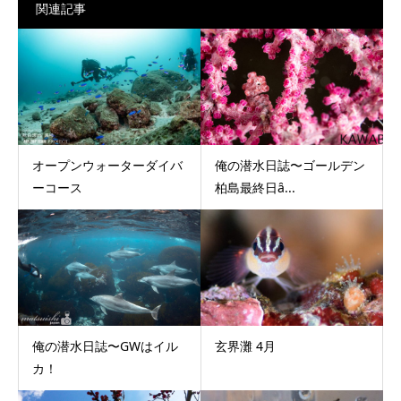
関連記事
オープンウォーターダイバ
俺の潜水日誌〜ゴールデン
ーコース
柏島最終日ȃ...
俺の潜水日誌〜GWはイル
玄界灘 4月
カ！