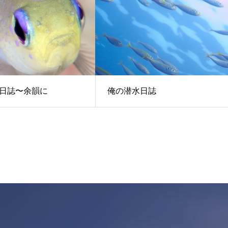
日誌〜余韻に
俺の潜水日誌