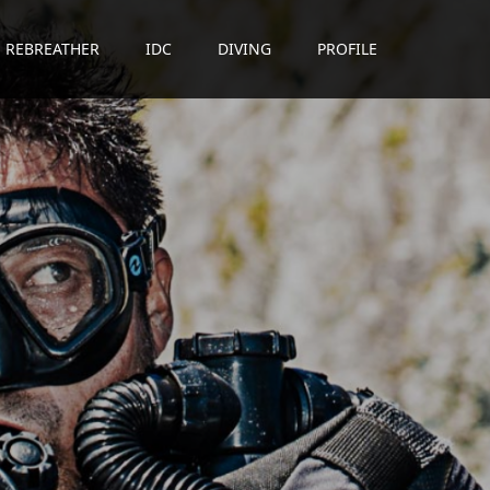
REBREATHER
IDC
DIVING
PROFILE
贈
る