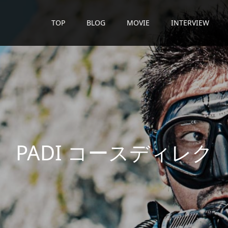
TOP
BLOG
MOVIE
INTERVIEW
D
I
コ
ー
ス
デ
ィ
レ
ク
タ
ー
が
潜
水
日