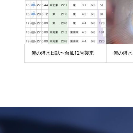
俺の潜水日誌〜台風12号襲来
俺の潜水