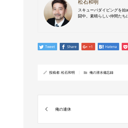
松石和明
スキューバダイビングを始
闘中。素晴らしい仲間たち
Tweet
Share
+1
Hatena
投稿者:
松石和明
俺の潜水備忘録
俺の連休