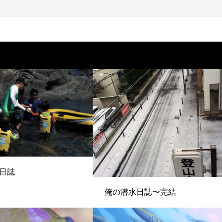
日誌
俺の潜水日誌〜完結