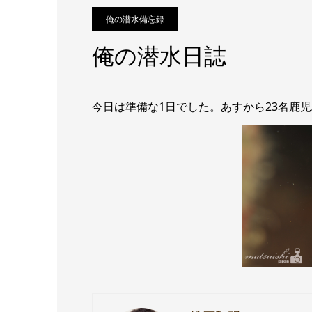
俺の潜水備忘録
俺の潜水日誌
今日は準備な1日でした。あすから23名鹿