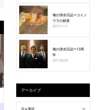
俺の潜水日誌〜コイノ
ウラの銀座
2017.11.11
俺の潜水日誌〜13周
年
2017.06.29
アーカイブ
月を選択