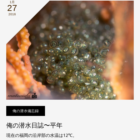
1月
27
2016
俺の潜水備忘録
俺の潜水日誌〜平年
現在の福岡の沿岸部の水温は12℃。