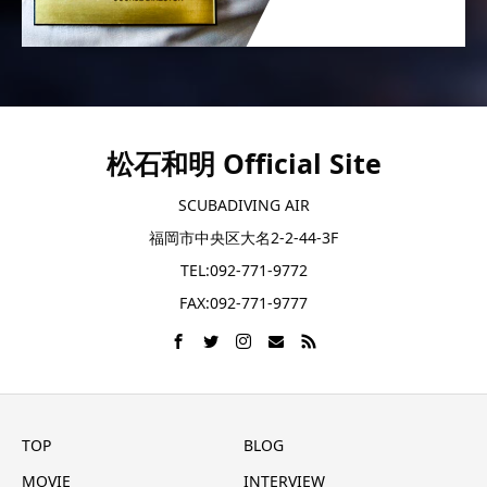
松石和明 Official Site
SCUBADIVING AIR
福岡市中央区大名2-2-44-3F
TEL:092-771-9772
FAX:092-771-9777
TOP
BLOG
MOVIE
INTERVIEW