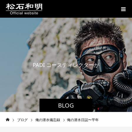
P
A
D
I
コ
ー
ス
デ
ィ
レ
ク
タ
ー
が
贈
る
BLOG
ブログ
俺の潜水備忘録
俺の潜水日誌〜平年