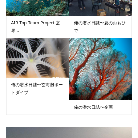
AIR Top Team Project 玄
俺の潜水日誌〜夏のおもひ
界...
で
俺の潜水日誌〜玄海灘ボー
トダイブ
俺の潜水日誌〜企画