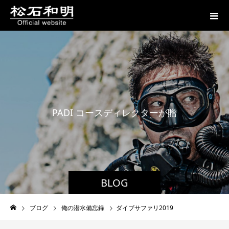
P
A
D
I
コ
ー
ス
デ
ィ
レ
ク
タ
ー
が
贈
る
潜
水
BLOG
ブログ
俺の潜水備忘録
ダイブサファリ2019