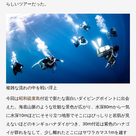
らしいツアーだった。
複雑な流れの中を戦い浮上
今回は
昭和硫黄島
付近で新たな面白いダイビングポイントに出会
えた。海底山脈のような壮観な景色が広がり、水深80mから一気
に水深10mほどにそそり立つ地形でそこにはびっしりと岩肌が見
えないほどのキンギョハナダイがつき、30m付近は紫色のハナゴ
イが群れをなして、少し離れたとこにはサワラカマス1mを越す