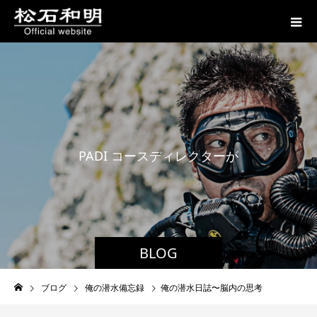
P
A
D
I
コ
ー
ス
デ
ィ
レ
ク
タ
ー
が
贈
る
BLOG
ブログ
俺の潜水備忘録
俺の潜水日誌〜脳内の思考