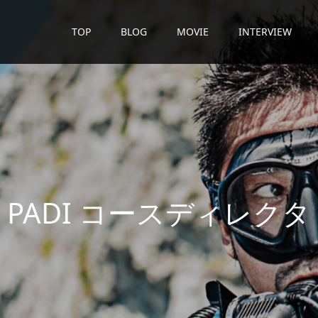
TOP
BLOG
MOVIE
INTERVIEW
D
I
コ
ー
ス
デ
ィ
レ
ク
タ
ー
が
潜
水
日
誌