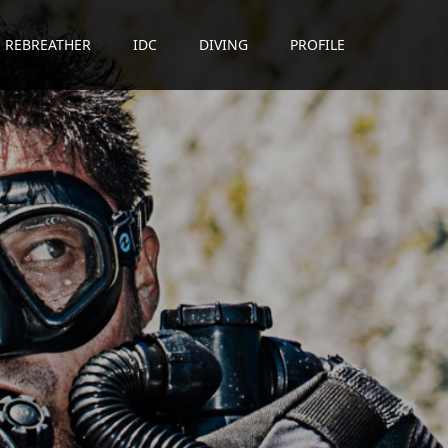
REBREATHER
IDC
DIVING
PROFILE
贈
る