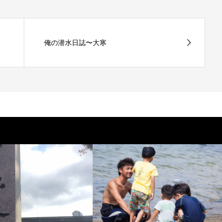
俺の潜水日誌〜大寒