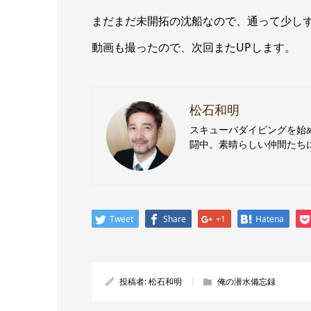
まだまだ未開拓の沈船なので、通って少し
動画も撮ったので、次回またUPします。
松石和明
スキューバダイビングを始
闘中。素晴らしい仲間たち
Tweet
Share
+1
Hatena
投稿者:
松石和明
俺の潜水備忘録