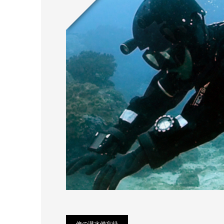
俺の潜水備忘録