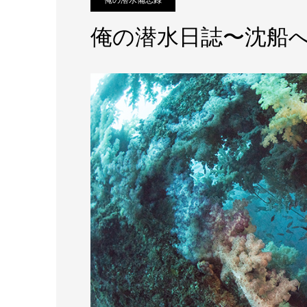
俺の潜水日誌〜沈船