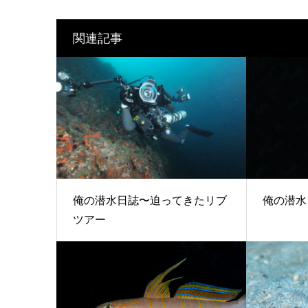
関連記事
俺の潜水日誌〜迫ってきたリブ
俺の潜水
ツアー