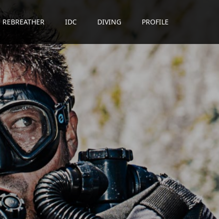
REBREATHER
IDC
DIVING
PROFILE
贈
る