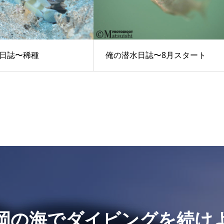
日誌〜稀種
俺の潜水日誌〜8月スタート
岡の海でダイビングを続け