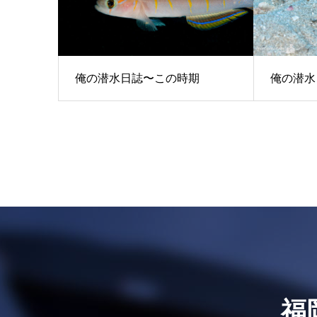
俺の潜水日誌〜この時期
俺の潜水
福