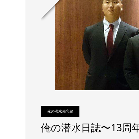
俺の潜水備忘録
俺の潜水日誌〜13周