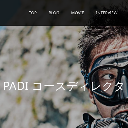
TOP
BLOG
MOVIE
INTERVIEW
D
I
コ
ー
ス
デ
ィ
レ
ク
タ
ー
が
潜
水
日
誌