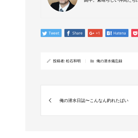
Tweet
Share
+1
Hatena
投稿者:
松石和明
俺の潜水備忘録
俺の潜水日誌〜こんなん釣れたばい