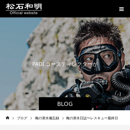
P
A
D
I
コ
ー
ス
デ
ィ
レ
ク
タ
ー
が
贈
る
BLOG
ブログ
俺の潜水備忘録
俺の潜水日誌〜レスキュー最終日