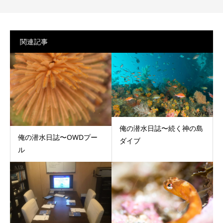
関連記事
俺の潜水日誌〜続く神の島
俺の潜水日誌〜OWDプー
ダイブ
ル