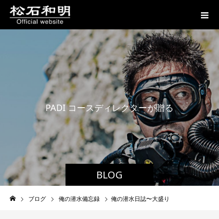
P
A
D
I
コ
ー
ス
デ
ィ
レ
ク
タ
ー
が
贈
る
潜
水
日
誌
BLOG
ブログ
俺の潜水備忘録
俺の潜水日誌〜大盛り