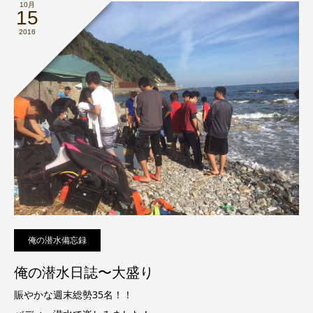
10月
15
2016
俺の潜水備忘録
俺の潜水日誌〜大盛り
賑やかな週末総勢35名！！