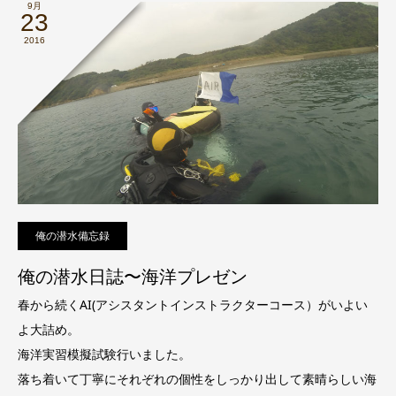
9月
23
2016
俺の潜水備忘録
俺の潜水日誌〜海洋プレゼン
春から続くAI(アシスタントインストラクターコース）がいよい
よ大詰め。
海洋実習模擬試験行いました。
落ち着いて丁寧にそれぞれの個性をしっかり出して素晴らしい海