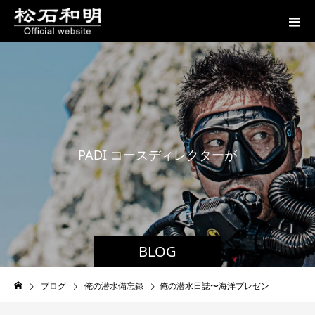
P
A
D
I
コ
ー
ス
デ
ィ
レ
ク
タ
ー
が
贈
る
BLOG
ブログ
俺の潜水備忘録
俺の潜水日誌〜海洋プレゼン