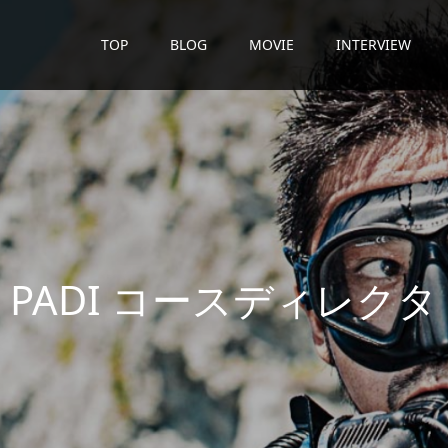
TOP
BLOG
MOVIE
INTERVIEW
D
I
コ
ー
ス
デ
ィ
レ
ク
タ
ー
が
潜
水
日
誌