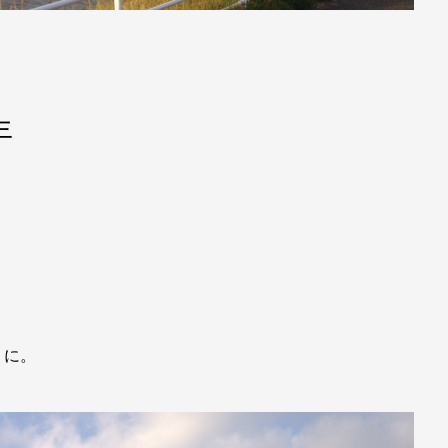
年
うに。