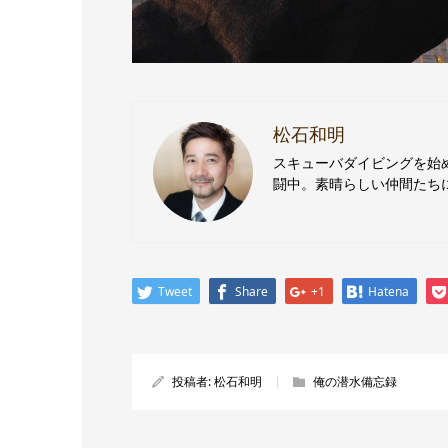
松石和明
スキューバダイビングを始
闘中。素晴らしい仲間たち
Tweet
Share
+1
Hatena
投稿者:
松石和明
俺の潜水備忘録