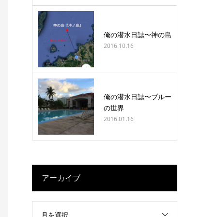
俺の潜水日誌〜神の島
2016.10.16
俺の潜水日誌〜ブルー
の世界
2016.01.16
アーカイブ
月を選択