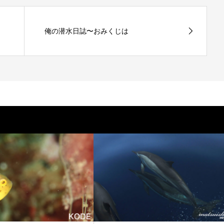
俺の潜水日誌〜おみくじは