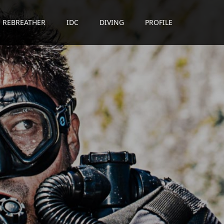
REBREATHER
IDC
DIVING
PROFILE
贈
る