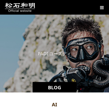
P
A
D
I
コ
ー
ス
デ
ィ
レ
ク
BLOG
AI