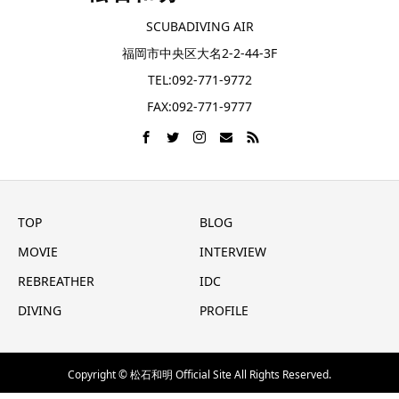
SCUBADIVING AIR
福岡市中央区大名2-2-44-3F
TEL:092-771-9772
FAX:092-771-9777
TOP
BLOG
MOVIE
INTERVIEW
REBREATHER
IDC
DIVING
PROFILE
Copyright © 松石和明 Official Site All Rights Reserved.
メール
電話(AIR)
問合せフォーム
シェア