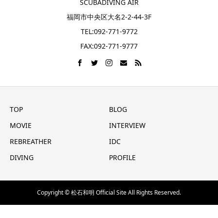
SCUBADIVING AIR
福岡市中央区大名2-2-44-3F
TEL:092-771-9772
FAX:092-771-9777
TOP
BLOG
MOVIE
INTERVIEW
REBREATHER
IDC
DIVING
PROFILE
Copyright © 松石和明 Official Site All Rights Reserved.