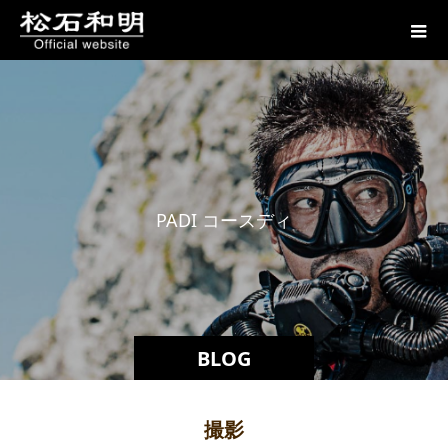
P
A
D
I
コ
ー
ス
デ
ィ
レ
ク
BLOG
撮影